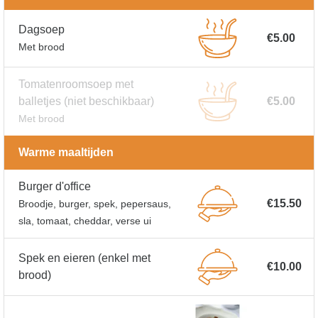
Dagsoep
€5.00
Met brood
Tomatenroomsoep met
balletjes
(niet beschikbaar)
€5.00
Met brood
Warme maaltijden
Burger d'office
€15.50
Broodje, burger, spek, pepersaus,
sla, tomaat, cheddar, verse ui
Spek en eieren (enkel met
€10.00
brood)