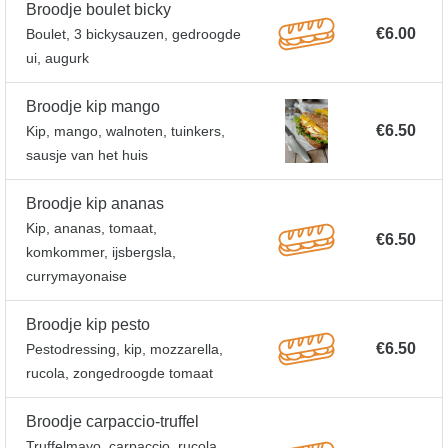
Broodje boulet bicky
€6.00
Boulet, 3 bickysauzen, gedroogde
ui, augurk
Broodje kip mango
€6.50
Kip, mango, walnoten, tuinkers,
sausje van het huis
Broodje kip ananas
Kip, ananas, tomaat,
€6.50
komkommer, ijsbergsla,
currymayonaise
Broodje kip pesto
€6.50
Pestodressing, kip, mozzarella,
rucola, zongedroogde tomaat
Broodje carpaccio-truffel
Truffelmayo, carpaccio, rucola,