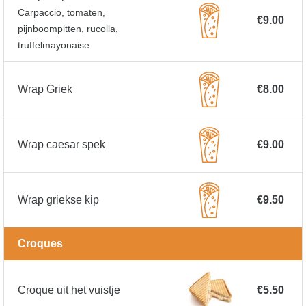
Carpaccio, tomaten,
€9.00
pijnboompitten, rucolla,
truffelmayonaise
Wrap Griek
€8.00
Wrap caesar spek
€9.00
Wrap griekse kip
€9.50
Croques
Croque uit het vuistje
€5.50