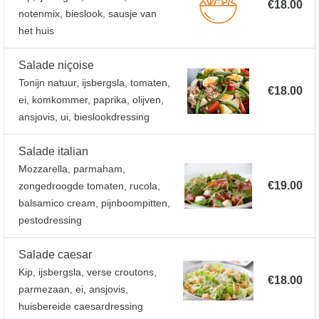
€18.00
notenmix, bieslook, sausje van
het huis
Salade niçoise
Tonijn natuur, ijsbergsla, tomaten,
€18.00
ei, komkommer, paprika, olijven,
ansjovis, ui, bieslookdressing
Salade italian
Mozzarella, parmaham,
€19.00
zongedroogde tomaten, rucola,
balsamico cream, pijnboompitten,
pestodressing
Salade caesar
Kip, ijsbergsla, verse croutons,
€18.00
parmezaan, ei, ansjovis,
huisbereide caesardressing