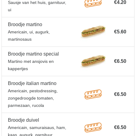
€4.20
Sausje van het huis, garnituur,
ui
Broodje martino
€5.60
Americain, ui, augurk,
martinosaus
Broodje martino special
€6.50
Martino met ansjovis en
kappertjes
Broodje italian martino
Americain, pestodressing,
€6.50
zongedroogde tomaten,
parmezaan, rucola
Broodje duivel
€6.50
Americain, samuraisaus, ham,
kaas, augurk, garnituur