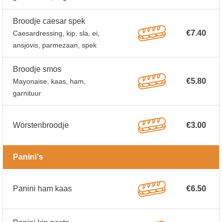
Broodje caesar spek
€7.40
Caesardressing, kip, sla, ei,
ansjovis, parmezaan, spek
Broodje smos
€5.80
Mayonaise, kaas, ham,
garnituur
Worstenbroodje
€3.00
Panini's
Panini ham kaas
€6.50