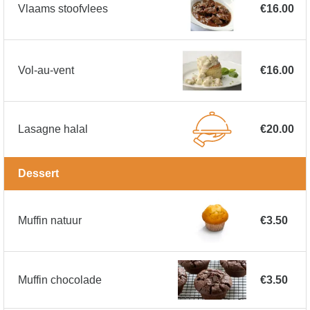
Vlaams stoofvlees
€16.00
Vol-au-vent
€16.00
Lasagne halal
€20.00
Dessert
Muffin natuur
€3.50
Muffin chocolade
€3.50