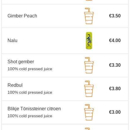
Gimber Peach
€3.50
Nalu
€4.00
Shot gember
€3.30
100% cold pressed juice
Redbul
€3.80
100% cold pressed juice
Blikje Tönissteiner citroen
€3.00
100% cold pressed juice