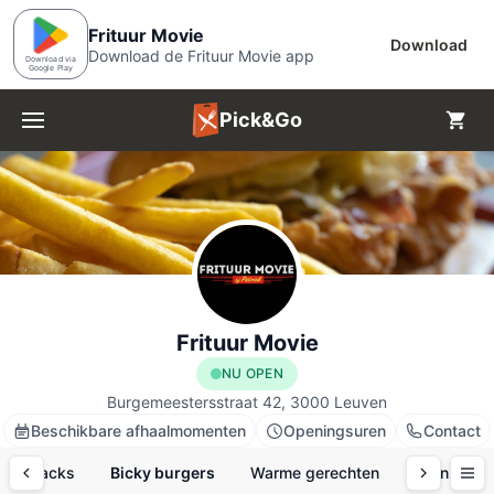
Frituur Movie
Download
Download de Frituur Movie app
Download via
Google Play
Pick&Go
Menu
Frituur Movie
NU OPEN
Burgemeestersstraat 42, 3000 Leuven
Beschikbare afhaalmomenten
Openingsuren
Contact
Snacks
Bicky burgers
Warme gerechten
Dranken