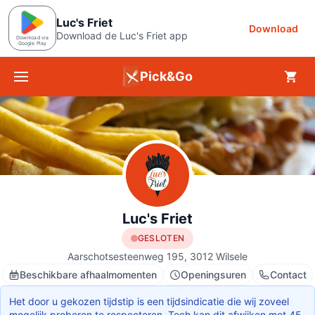
Luc's Friet
Download
Download de Luc's Friet app
Download via
Google Play
Pick&Go
Menu
Luc's Friet
GESLOTEN
Aarschotsesteenweg 195, 3012 Wilsele
Beschikbare afhaalmomenten
Openingsuren
Contact
Het door u gekozen tijdstip is een tijdsindicatie die wij zoveel
mogelijk proberen te respecteren. Toch kan dit afwijken met 45