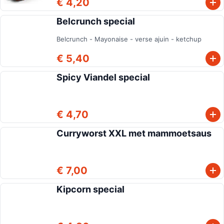
€ 4,20
Belcrunch special
Belcrunch - Mayonaise - verse ajuin - ketchup
€ 5,40
Spicy Viandel special
€ 4,70
Curryworst XXL met mammoetsaus
€ 7,00
Kipcorn special