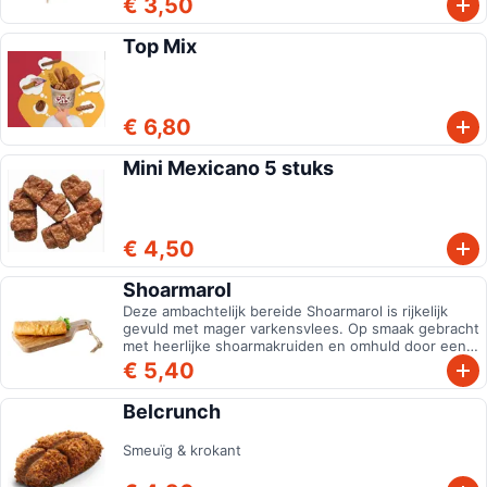
€ 3,50
Top Mix
€ 6,80
Mini Mexicano 5 stuks
€ 4,50
Shoarmarol
Deze ambachtelijk bereide Shoarmarol is rijkelijk
gevuld met mager varkensvlees. Op smaak gebracht
met heerlijke shoarmakruiden en omhuld door een
knapperige handgevouwen flens
€ 5,40
Belcrunch
Smeuïg & krokant