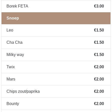
Borek FETA
€3.00
Snoep
Leo
€1.50
Cha Cha
€1.50
Milky way
€1.50
Twix
€2.00
Mars
€2.00
Chips zout/paprika
€2.00
Bounty
€2.00