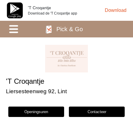
'T Croqantje
Download
Download de 'T Croqantje app
Pick & Go
'T Croqantje
Liersesteenweg 92, Lint
Openingsuren
Contacteer