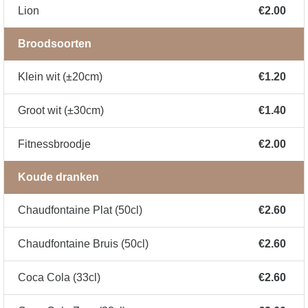
Lion
€2.00
Broodsoorten
Klein wit (±20cm)
€1.20
Groot wit (±30cm)
€1.40
Fitnessbroodje
€2.00
Koude dranken
Chaudfontaine Plat (50cl)
€2.60
Chaudfontaine Bruis (50cl)
€2.60
Coca Cola (33cl)
€2.60