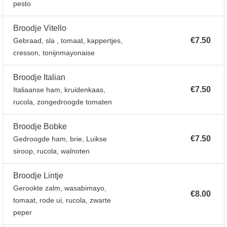
pesto
Broodje Vitello
€7.50
Gebraad, sla , tomaat, kappertjes,
cresson, tonijnmayonaise
Broodje Italian
€7.50
Italiaanse ham, kruidenkaas,
rucola, zongedroogde tomaten
Broodje Bobke
€7.50
Gedroogde ham, brie, Luikse
siroop, rucola, walnoten
Broodje Lintje
Gerookte zalm, wasabimayo,
€8.00
tomaat, rode ui, rucola, zwarte
peper