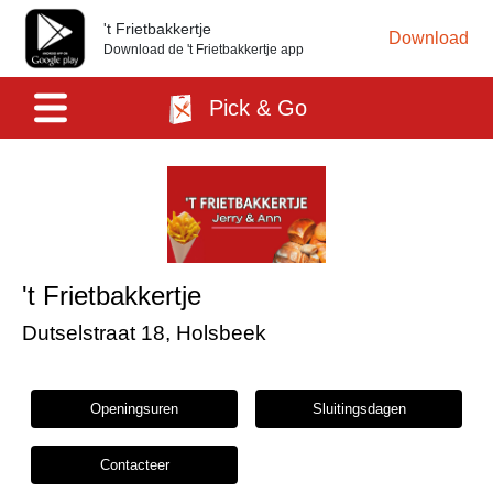
't Frietbakkertje
Download
Download de 't Frietbakkertje app
Pick & Go
't Frietbakkertje
Dutselstraat 18, Holsbeek
Openingsuren
Sluitingsdagen
Contacteer