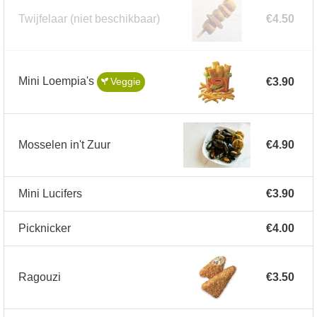
Twijfelaar
(niet beschikbaar)
€4.50
Mini Loempia's
€3.90
Veggie
Mosselen in't Zuur
€4.90
Mini Lucifers
€3.90
Picknicker
€4.00
Ragouzi
€3.50