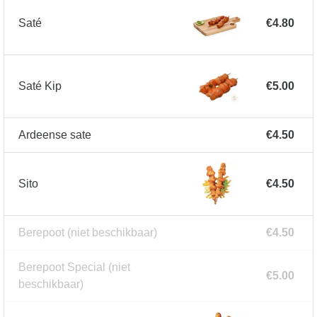
Saté
€4.80
Saté Kip
€5.00
Ardeense sate
€4.50
Sito
€4.50
Berepoot
(niet beschikbaar)
€4.50
Berepoot Special
(niet
€5.00
beschikbaar)