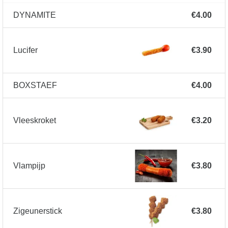
DYNAMITE
€4.00
Lucifer
€3.90
BOXSTAEF
€4.00
Vleeskroket
€3.20
Vlampijp
€3.80
Zigeunerstick
€3.80