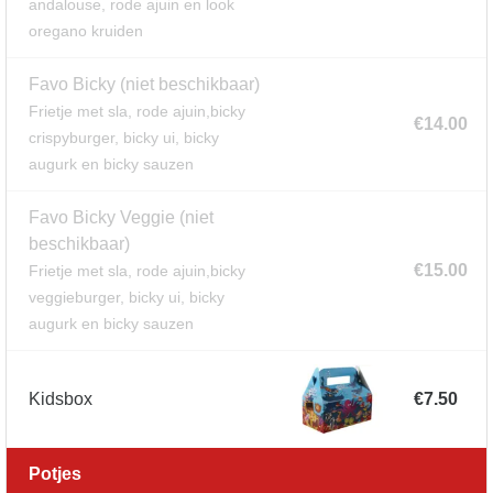
andalouse, rode ajuin en look
oregano kruiden
Favo Bicky
(niet beschikbaar)
Frietje met sla, rode ajuin,bicky
€14.00
crispyburger, bicky ui, bicky
augurk en bicky sauzen
Favo Bicky Veggie
(niet
beschikbaar)
€15.00
Frietje met sla, rode ajuin,bicky
veggieburger, bicky ui, bicky
augurk en bicky sauzen
Kidsbox
€7.50
Potjes