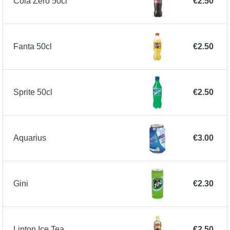
Cola Zero 50cl
€2.50
Fanta 50cl
€2.50
Sprite 50cl
€2.50
Aquarius
€3.00
Gini
€2.30
Lipton Ice Tea
€2.50