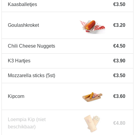
Kaasballetjes
€3.50
Goulashkroket
€3.20
Chili Cheese Nuggets
€4.50
K3 Hartjes
€3.90
Mozzarella sticks (5st)
€3.50
Kipcorn
€3.60
Loempia Kip
(niet
€4.80
beschikbaar)