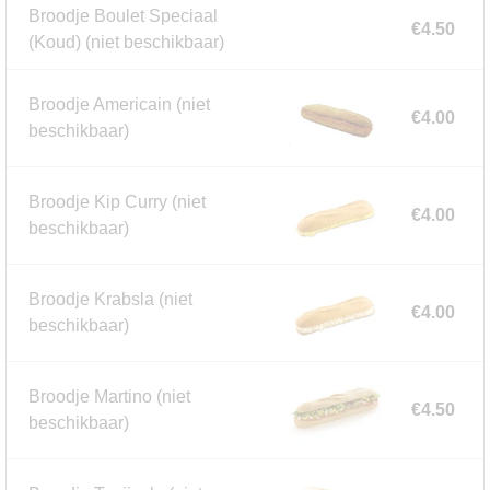
Broodje Boulet Speciaal
€4.50
(Koud)
(niet beschikbaar)
Broodje Americain
(niet
€4.00
beschikbaar)
Broodje Kip Curry
(niet
€4.00
beschikbaar)
Broodje Krabsla
(niet
€4.00
beschikbaar)
Broodje Martino
(niet
€4.50
beschikbaar)